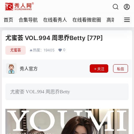
首页
合集导航
在线看秀人
在线看微密圈
高端写真
尤蜜荟 VOL.994 周思乔Betty [77P]
0
尤蜜荟
🔥热度：19405
秀人官方
关注
私信
尤蜜荟 VOL.994 周思乔Betty